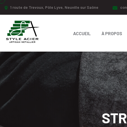
1 route de Trevoux, Pôle Lyve, Neuville sur Saône
con
ACCUEIL
À PROPOS
STR