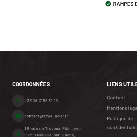
RAMPES 
COORDONNÉES
LIENS UTIL
Contact
+33 06 17 59 31 29
Mentions lég
contact@style-acier.fr
Politique de
confidentiali
1 Route de Trevoux, Pôle Lyve
69250 Neuville-sur-Saône,