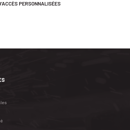
D’ACCÈS PERSONNALISÉES
ES
ales
té