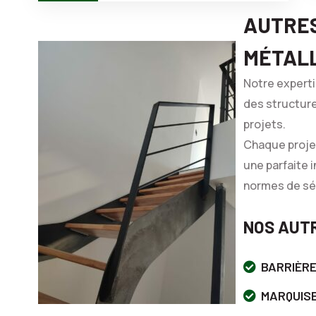
AUTRE
MÉTAL
Notre expert
des structure
projets.
Chaque projet
une parfaite 
normes de séc
NOS AUTR
BARRIÈR
MARQUIS