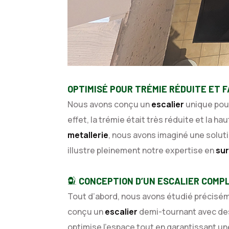
OPTIMISÉ POUR TRÉMIE RÉDUITE ET 
Nous avons conçu un
escalier
unique pour
effet, la trémie était très réduite et la ha
metallerie
, nous avons imaginé une soluti
illustre pleinement notre expertise en
su
CONCEPTION D’UN ESCALIER COMPL
Tout d’abord, nous avons étudié préciséme
conçu un
escalier
demi-tournant avec des
optimise l’espace tout en garantissant une 