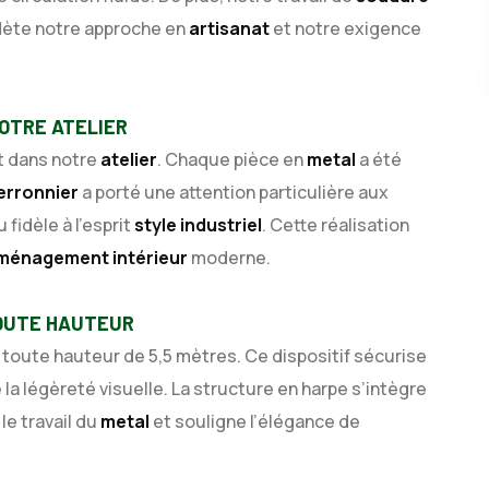
eflète notre approche en
artisanat
et notre exigence
OTRE ATELIER
t dans notre
atelier
. Chaque pièce en
metal
a été
erronnier
a porté une attention particulière aux
 fidèle à l’esprit
style industriel
. Cette réalisation
ménagement intérieur
moderne.
OUTE HAUTEUR
toute hauteur de 5,5 mètres. Ce dispositif sécurise
la légèreté visuelle. La structure en harpe s’intègre
e le travail du
metal
et souligne l’élégance de