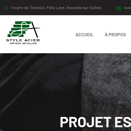
1 route de Trevoux, Pôle Lyve, Neuville sur Saône
con
ACCUEIL
À PROPOS
PROJET ES