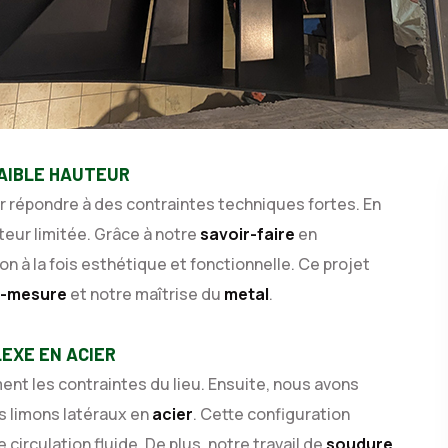
FAIBLE HAUTEUR
 répondre à des contraintes techniques fortes. En
uteur limitée. Grâce à notre
savoir-faire
en
on à la fois esthétique et fonctionnelle. Ce projet
r-mesure
et notre maîtrise du
metal
.
EXE EN ACIER
nt les contraintes du lieu. Ensuite, nous avons
 limons latéraux en
acier
. Cette configuration
circulation fluide. De plus, notre travail de
soudure