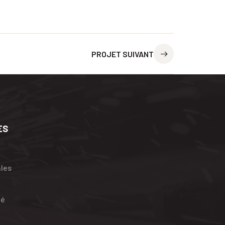
PROJET SUIVANT
ES
ales
té