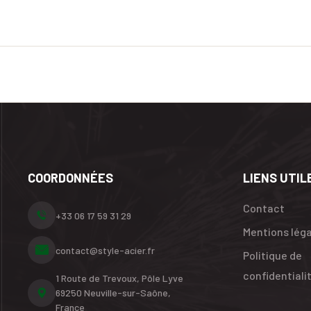
COORDONNÉES
LIENS UTIL
Contact
+33 06 17 59 31 29
Mentions lég
contact@style-acier.fr
Politique de
confidentiali
1 Route de Trevoux, Pôle Lyve
69250 Neuville-sur-Saône,
France