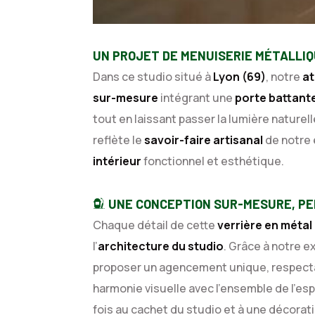
UN PROJET DE MENUISERIE MÉTALLIQ
Dans ce studio situé à
Lyon (69)
, notre
at
sur-mesure
intégrant une
porte battante
tout en laissant passer la lumière naturel
reflète le
savoir-faire artisanal
de notre 
intérieur
fonctionnel et esthétique.
UNE CONCEPTION SUR-MESURE, PE
Chaque détail de cette
verrière en métal
l’
architecture du studio
. Grâce à notre e
proposer un agencement unique, respectan
harmonie visuelle avec l’ensemble de l’es
fois au cachet du studio et à une décora