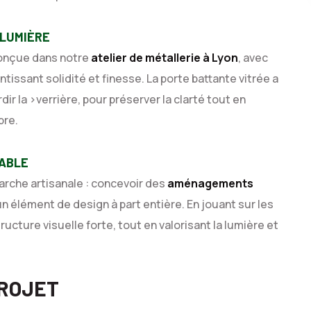
 LUMIÈRE
conçue dans notre
atelier de métallerie à Lyon
, avec
issant solidité et finesse. La porte battante vitrée a
ir la >verrière, pour préserver la clarté tout en
bre.
ABLE
arche artisanale : concevoir des
aménagements
un élément de design à part entière. En jouant sur les
ructure visuelle forte, tout en valorisant la lumière et
PROJET