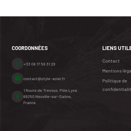
COORDONNÉES
LIENS UTIL
Contact
+33 06 17 59 31 29
Mentions lég
contact@style-acier.fr
Politique de
confidentiali
1 Route de Trevoux, Pôle Lyve
69250 Neuville-sur-Saône,
France