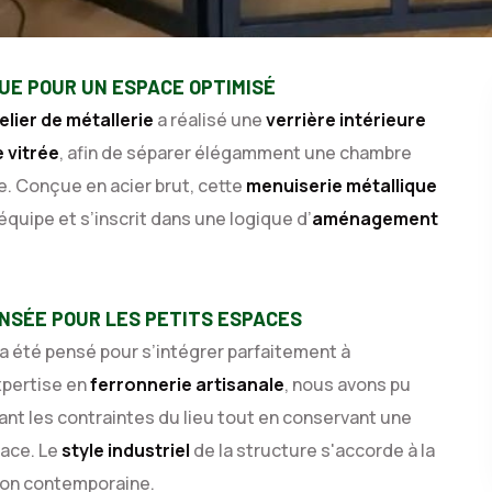
UE POUR UN ESPACE OPTIMISÉ
elier de métallerie
a réalisé une
verrière intérieure
 vitrée
, afin de séparer élégamment une chambre
le. Conçue en acier brut, cette
menuiserie métallique
équipe et s’inscrit dans une logique d’
aménagement
NSÉE POUR LES PETITS ESPACES
a été pensé pour s’intégrer parfaitement à
xpertise en
ferronnerie artisanale
, nous avons pu
t les contraintes du lieu tout en conservant une
pace. Le
style industriel
de la structure s'accorde à la
tion contemporaine.