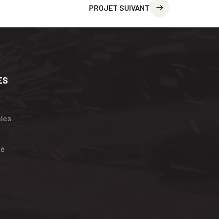
PROJET SUIVANT
ES
ales
té